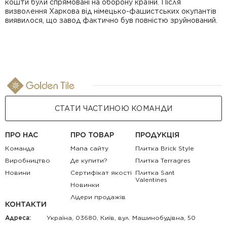
кошти були спрямовані на оборону країни. Після
С
визволення Харкова від німецько-фашистських окупантів
п
виявилося, що завод фактично був повністю зруйнований.
м
З
г
т
СТАТИ ЧАСТИНОЮ КОМАНДИ
ПРО НАС
ПРО ТОВАР
ПРОДУКЦІЯ
Команда
Мапа сайту
Плитка Brick Style
Виробництво
Де купити?
Плитка Terragres
Новини
Сертифікат якості
Плитка Sant
Valentines
Новинки
Лідери продажів
КОНТАКТИ
Адреса:
Україна, 03680, Київ, вул. Машинобудівна, 50