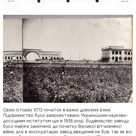
Свою історію ХПЗ початок в важкі довоєнні роки.
С
Підприємство було запроектовано Українським науково-
А
дослідним інститутом ще в 1936 році. Будівництво заводу
б
було майже закінчено до початку Великої вітчизняної
В
війни, але в експлуатацію завод введений не був, так як всі
К