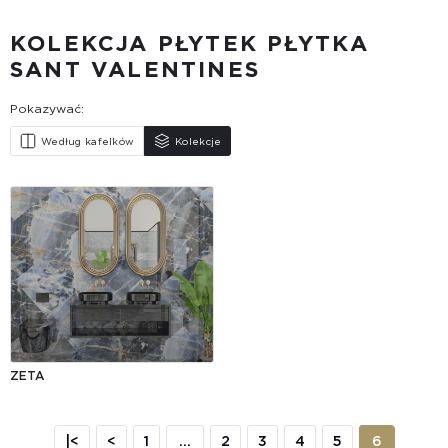
KOLEKCJA PŁYTEK PŁYTKA
SANT VALENTINES
Pokazywać:
Według kafelków
Kolekcje
ZETA
|<
<
1
...
2
3
4
5
6