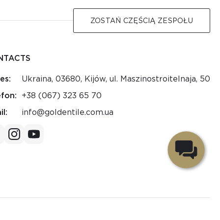
ZOSTAŃ CZĘŚCIĄ ZESPOŁU
NTACTS
es:
Ukraina, 03680, Kijów, ul. Maszinostroitelnaja, 50
efon:
+38 (067) 323 65 70
l:
au.moc.elitnedlog@ofni