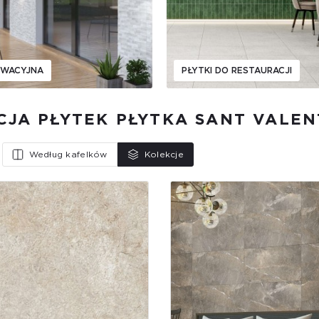
EWACYJNA
PŁYTKI DO RESTAURACJI
CJA PŁYTEK PŁYTKA SANT VALEN
Według kafelków
Kolekcje