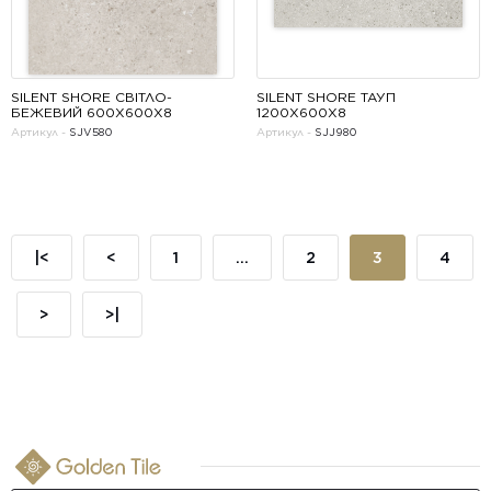
SILENT SHORE СВІТЛО-
SILENT SHORE ТАУП 
БЕЖЕВИЙ 600Х600Х8
1200Х600Х8
Артикул -
SJV580
Артикул -
SJJ980
НОВИНКИ
|<
<
1
...
2
3
4
>
>|