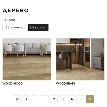
ДЕРЕВО
Показати:
По плиткам
Колекції
WOOD MOOD
WOODGRAIN
|<
<
1
...
2
3
4
5
6