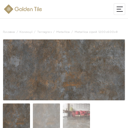
ІНТЕРНЕТ-МАГАЗИН
Головна
Колекції
Terragres
Metallica
Metallica сірий 1200х600х8