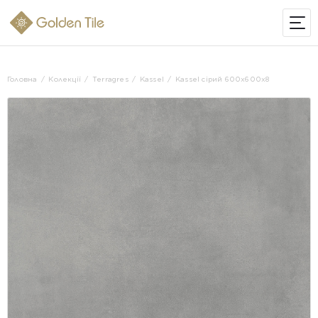
ІНТЕРНЕТ-МАГАЗИН
Головна
Колекції
Terragres
Kassel
Kassel сірий 600x600x8