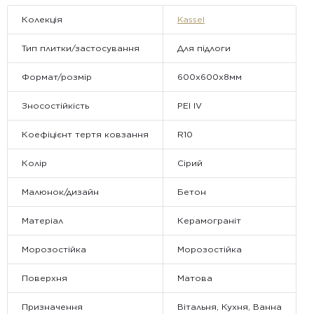
Колекція
Kassel
Тип плитки/застосування
Для підлоги
Формат/розмір
600х600х8мм
Зносостійкість
PEI IV
Коефіцієнт тертя ковзання
R10
Колір
Сірий
Малюнок/дизайн
Бетон
Матеріал
Керамограніт
Морозостійка
Морозостійка
Поверхня
Матова
Призначення
Вітальня, Кухня, Ванна