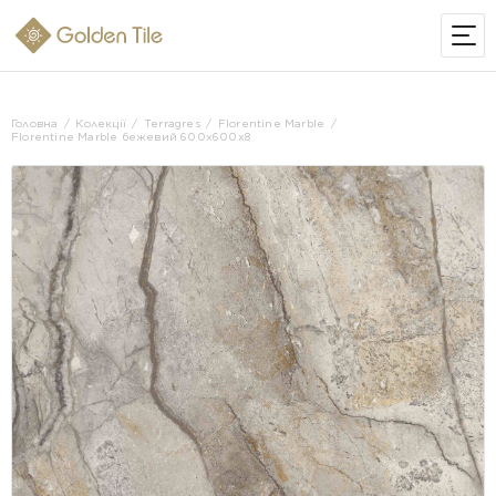
ІНТЕРНЕТ-МАГАЗИН
Головна
Колекції
Terragres
Florentine Marble
Florentine Marble бежевий 600х600х8