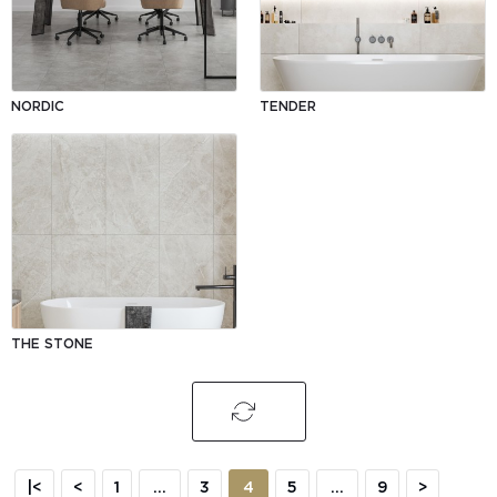
NORDIC
TENDER
THE STONE
|<
<
1
...
3
4
5
...
9
>