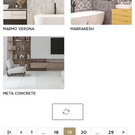
MARMO VERONA
MARRAKESH
META CONCRETE
|<
<
1
...
18
19
20
...
29
>