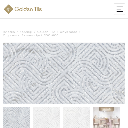
ІНТЕРНЕТ-МАГАЗИН
Головна
Колекції
Golden Tile
Onyx mood
Onyx mood Flowers сірий 300х600