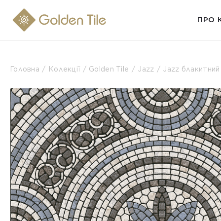
ПРО 
Головна
Колекції
Golden Tile
Jazz
Jazz блакитни