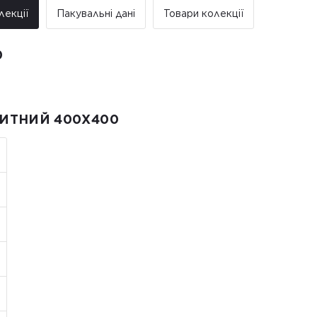
лекції
Пакувальні дані
Товари колекції
0
КИТНИЙ 400Х400