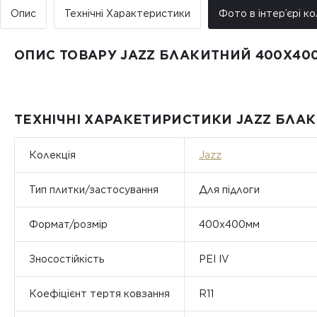
Опис
Технічні Характеристики
Фото в інтер’єрі ко
ОПИС ТОВАРУ JAZZ БЛАКИТНИЙ 400Х40
ТЕХНІЧНІ ХАРАКЕТИРИСТИКИ JAZZ БЛА
Колекція
Jazz
Тип плитки/застосування
Для підлоги
Формат/розмір
400x400мм
Зносостійкість
PEI IV
Коефіцієнт тертя ковзання
R11