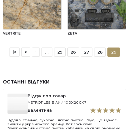
VERTRITE
ZETA
|<
<
1
...
25
26
27
28
29
ОСТАННІ ВІДГУКИ
Відгук про товар
METROTILES БІЛИЙ 100X200X7
Валентина
Чудова, стильна, сучасна і якісна плитка. Рада, що вдалось її
знайти у українського бренду. Хотілось саме
"американський стиль" плитки кабанчик на свою оновлену