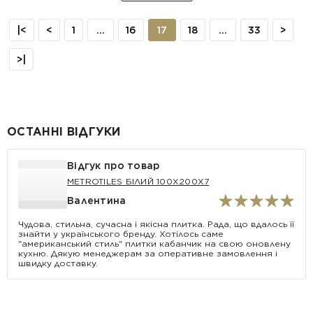
|<
<
1
...
16
17
18
...
33
>
>|
ОСТАННІ ВІДГУКИ
Відгук про товар
METROTILES БІЛИЙ 100X200X7
Валентина
Чудова, стильна, сучасна і якісна плитка. Рада, що вдалось її
знайти у українського бренду. Хотілось саме
"американський стиль" плитки кабанчик на свою оновлену
кухню. Дякую менеджерам за оперативне замовлення і
швидку доставку.