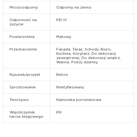
Mrozoodporny
Odporny na zimno
Odporność na
PEI IV
zużycie
Powierzchnia
Matowy
Przeznaczenie
Fasada, Taras, Schody, Biuro,
Kuchnia, Korytarz, Do dekoracji
zewnętrznej, Do dekoracji wnętrz,
Wanna, Pokój dzienny
Rysunek/projekt
Beton
Sprostowanie
Rektyfikowany
Tworzywo
Kamionka porcelanowa
Współczynnik
R9
tarcia ślizgowego