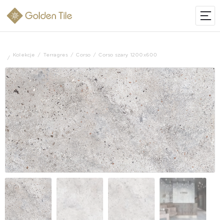
Kolekcje
Terragres
Corso
Corso szary 1200x600