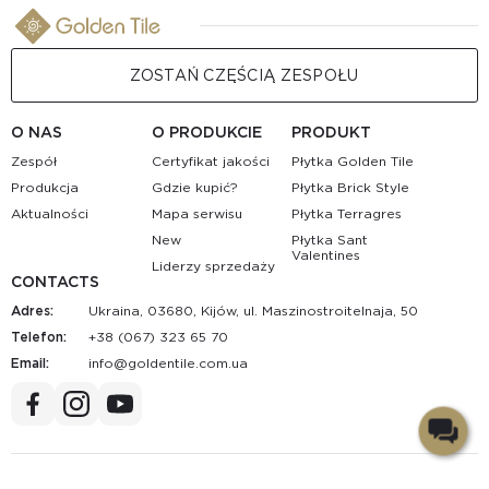
ZOSTAŃ CZĘŚCIĄ ZESPOŁU
O NAS
O PRODUKCIE
PRODUKT
Zespół
Certyfikat jakości
Płytka Golden Tile
Produkcja
Gdzie kupić?
Płytka Brick Style
Aktualności
Mapa serwisu
Płytka Terragres
New
Płytka Sant
Valentines
Liderzy sprzedaży
CONTACTS
Adres:
Ukraina, 03680, Kijów, ul. Maszinostroitelnaja, 50
Telefon:
+38 (067) 323 65 70
Email:
au.moc.elitnedlog@ofni