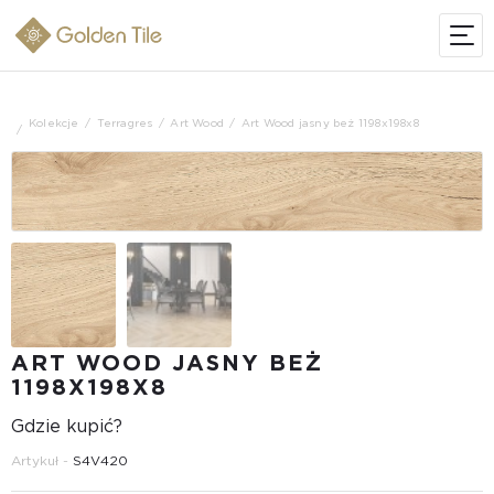
Kolekcje
Terragres
Art Wood
Art Wood jasny beż 1198х198x8
ART WOOD JASNY BEŻ
1198Х198X8
Gdzie kupić?
Artykuł -
S4V420