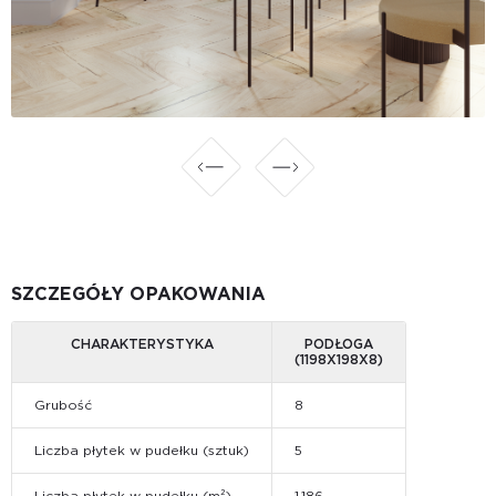
SZCZEGÓŁY OPAKOWANIA
CHARAKTERYSTYKA
PODŁOGA
(1198Х198Х8)
Grubość
8
Liczba płytek w pudełku (sztuk)
5
Liczba płytek w pudełku (m²)
1.186