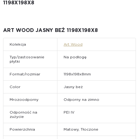
1198Х198X8
ART WOOD JASNY BEŻ 1198Х198X8
Kolekcja
Art Wood
Typ/zastosowanie
Na podłogę
płytki
Format/rozmiar
1198х198x8mm
Color
Jasny beż
Mrozoodporny
Odporny na zimno
Odporność na
PEI IV
zużycie
Powierzchnia
Matowy, Tłoczone