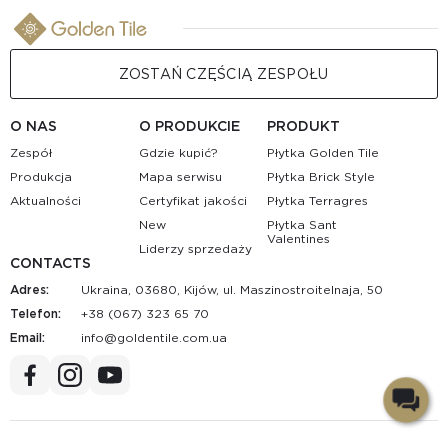
ZOSTAŃ CZĘŚCIĄ ZESPOŁU
O NAS
O PRODUKCIE
PRODUKT
Zespół
Gdzie kupić?
Płytka Golden Tile
Produkcja
Mapa serwisu
Płytka Brick Style
Aktualności
Certyfikat jakości
Płytka Terragres
New
Płytka Sant
Valentines
Liderzy sprzedaży
CONTACTS
Adres:
Ukraina, 03680, Kijów, ul. Maszinostroitelnaja, 50
Telefon:
+38 (067) 323 65 70
Email:
au.moc.elitnedlog@ofni