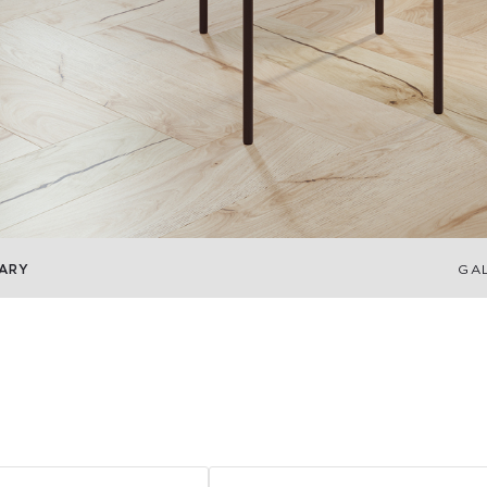
ARY
GA