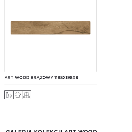
ART WOOD BRĄZOWY 1198Х198X8
GALERIA KOLEKCJI ART WOOD