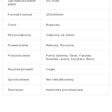
Typ/zastosowanie
Do ścian
płytki
Format/rozmiar
250x60mm
Color
Brązowy
Mrozoodporny
Odporny na zimno
Powierzchnia
Matowy, Tłoczone
Przeznaczenie
Pokój dzienny, Taras, Fasada,
Kominki i piece, Korytarz, Biuro
Rysunek/projekt
Cegła
Sprostowanie
Nie rektyfikowany
Tworzywo
Kamionka porcelanowa