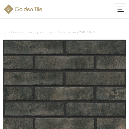
Kolekcje
Brick Style
Fino
Fino brązowy 250х60х6