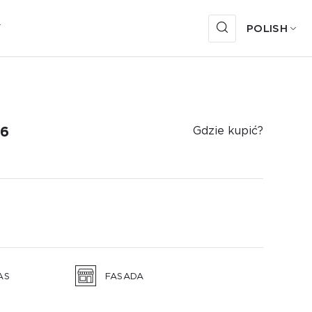
Y
POLISH
Х6
Gdzie kupić?
AS
FASADA