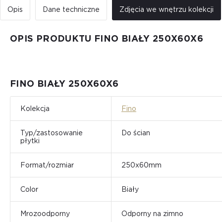
Opis
Dane techniczne
Zdjęcia we wnętrzu kolekcji
OPIS PRODUKTU FINO BIAŁY 250Х60Х6
FINO BIAŁY 250Х60Х6
Kolekcja
Fino
Typ/zastosowanie
Do ścian
płytki
Format/rozmiar
250x60mm
Color
Biały
Mrozoodporny
Odporny na zimno