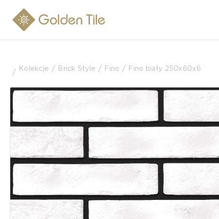
Kolekcje
Brick Style
Fino
Fino biały 250х60х6