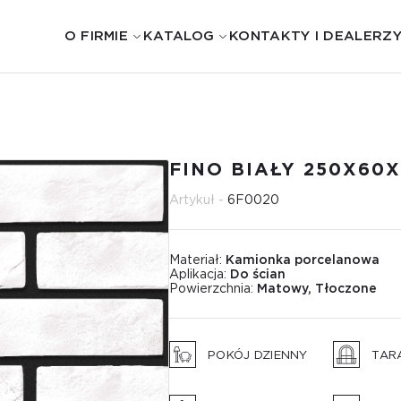
O FIRMIE
KATALOG
KONTAKTY I DEALERZ
FINO BIAŁY 250Х60
Artykuł -
6F0020
Materiał:
Kamionka porcelanowa
Aplikacja:
Do ścian
Powierzchnia:
Matowy, Tłoczone
POKÓJ DZIENNY
TAR