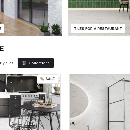
E
TILES FOR A RESTAURANT
E
By tiles
Collections
SALE