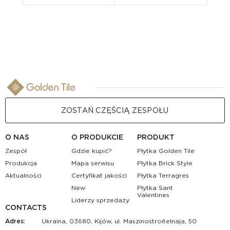
ZOSTAŃ CZĘŚCIĄ ZESPOŁU
O NAS
O PRODUKCIE
PRODUKT
Zespół
Gdzie kupić?
Płytka Golden Tile
Produkcja
Mapa serwisu
Płytka Brick Style
Aktualności
Certyfikat jakości
Płytka Terragres
New
Płytka Sant
Valentines
Liderzy sprzedaży
CONTACTS
Adres:
Ukraina, 03680, Kijów, ul. Maszinostroitelnaja, 50