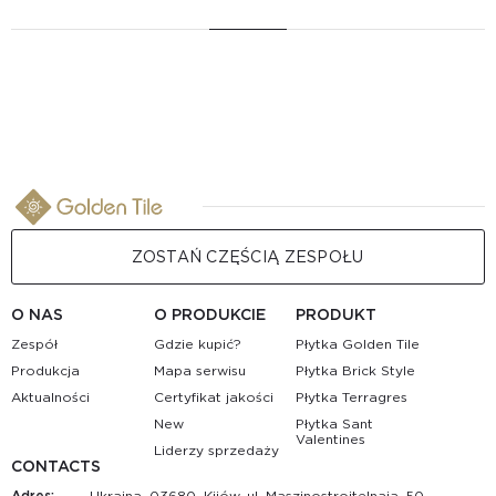
ZOSTAŃ CZĘŚCIĄ ZESPOŁU
O NAS
O PRODUKCIE
PRODUKT
Zespół
Gdzie kupić?
Płytka Golden Tile
Produkcja
Mapa serwisu
Płytka Brick Style
Aktualności
Certyfikat jakości
Płytka Terragres
New
Płytka Sant
Valentines
Liderzy sprzedaży
CONTACTS
Adres:
Ukraina, 03680, Kijów, ul. Maszinostroitelnaja, 50