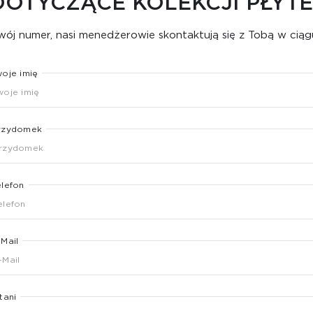
DOTYCZĄCE KOLEKCJI PŁY
ój numer, nasi menedżerowie skontaktują się z Tobą w ciąg
woje imię
rzydomek
elefon
-Mail
tani