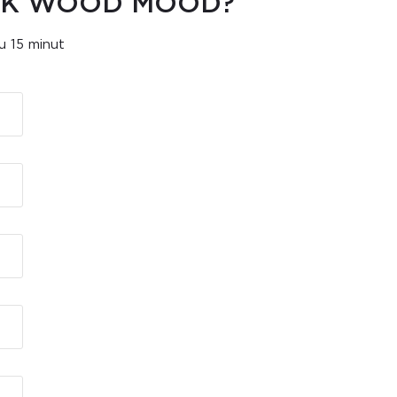
TEK WOOD MOOD?
u 15 minut