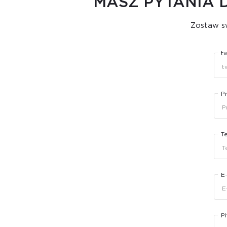
MASZ PYTANIA 
Zostaw sw
t
P
T
E
Pi