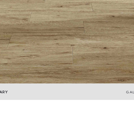
ARY
GA