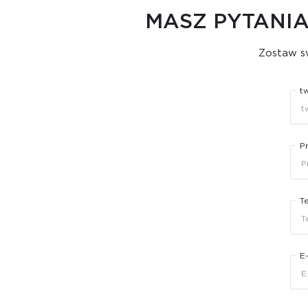
MASZ PYTANIA
Zostaw sw
t
P
T
E