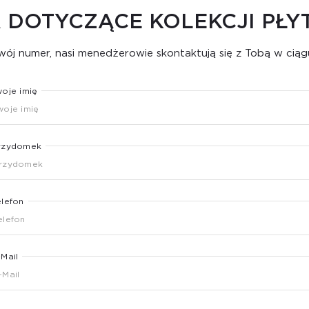
 DOTYCZĄCE KOLEKCJI PŁ
ój numer, nasi menedżerowie skontaktują się z Tobą w ciąg
woje imię
rzydomek
elefon
-Mail