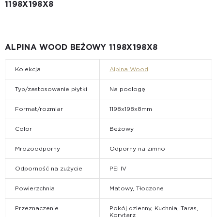
1198Х198X8
ALPINA WOOD BEŻOWY 1198Х198X8
Kolekcja
Alpina Wood
Typ/zastosowanie płytki
Na podłogę
Format/rozmiar
1198х198x8mm
Color
Beżowy
Mrozoodporny
Odporny na zimno
Odporność na zużycie
PEI IV
Powierzchnia
Matowy, Tłoczone
Przeznaczenie
Pokój dzienny, Kuchnia, Taras,
Korytarz