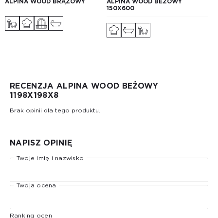
ALPINA WOOD BRĄZOWY
ALPINA WOOD BEŻOWY
150X600
RECENZJA ALPINA WOOD BEŻOWY
1198Х198X8
Brak opinii dla tego produktu.
NAPISZ OPINIĘ
Twoje imię i nazwisko
Twoja ocena
Ranking ocen