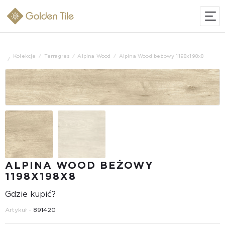
Kolekcje
Terragres
Alpina Wood
Alpina Wood beżowy 1198х198x8
ALPINA WOOD BEŻOWY
1198Х198X8
Gdzie kupić?
Artykuł -
891420