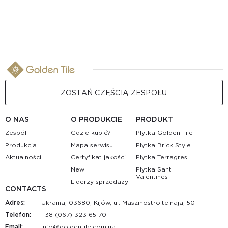
ZOSTAŃ CZĘŚCIĄ ZESPOŁU
O NAS
O PRODUKCIE
PRODUKT
Zespół
Gdzie kupić?
Płytka Golden Tile
Produkcja
Mapa serwisu
Płytka Brick Style
Aktualności
Certyfikat jakości
Płytka Terragres
New
Płytka Sant
Valentines
Liderzy sprzedaży
CONTACTS
Adres:
Ukraina, 03680, Kijów, ul. Maszinostroitelnaja, 50
Telefon:
+38 (067) 323 65 70
Email:
au.moc.elitnedlog@ofni