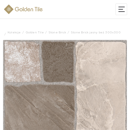
Kolekcje
Golden Tile
Stone Brick
Stone Brick jasny beż 300x300