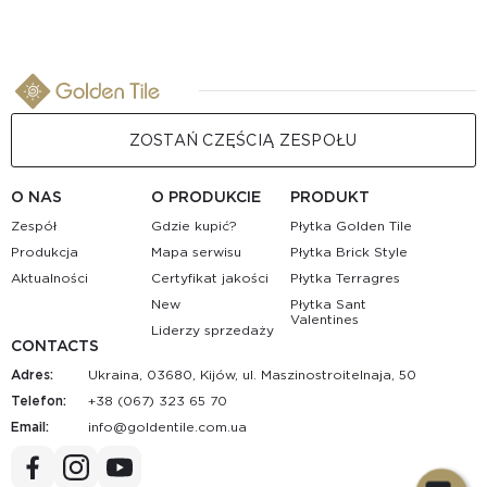
ZOSTAŃ CZĘŚCIĄ ZESPOŁU
O NAS
O PRODUKCIE
PRODUKT
Zespół
Gdzie kupić?
Płytka Golden Tile
Produkcja
Mapa serwisu
Płytka Brick Style
Aktualności
Certyfikat jakości
Płytka Terragres
New
Płytka Sant
Valentines
Liderzy sprzedaży
CONTACTS
Adres:
Ukraina, 03680, Kijów, ul. Maszinostroitelnaja, 50
Telefon:
+38 (067) 323 65 70
Email:
au.moc.elitnedlog@ofni