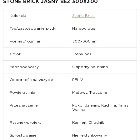
STONE BRICK JASNY BEŻ 300X300
Kolekcja
Stone Brick
Typ/zastosowanie płytki
Na podłogę
Format/rozmiar
300x300mm
Color
Jasny beż
Mrozoodporny
Odporny na zimno
Odporność na zużycie
PEI IV
Powierzchnia
Matowy, Tłoczone
Przeznaczenie
Pokój dzienny, Kuchnia, Taras,
Wanna
Rysunek/projekt
Kamień, Chodnik
Sprostowanie
Nie rektyfikowany