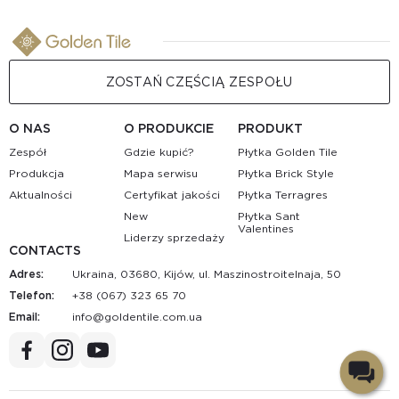
ZOSTAŃ CZĘŚCIĄ ZESPOŁU
O NAS
O PRODUKCIE
PRODUKT
Zespół
Gdzie kupić?
Płytka Golden Tile
Produkcja
Mapa serwisu
Płytka Brick Style
Aktualności
Certyfikat jakości
Płytka Terragres
New
Płytka Sant
Valentines
Liderzy sprzedaży
CONTACTS
Adres:
Ukraina, 03680, Kijów, ul. Maszinostroitelnaja, 50
Telefon:
+38 (067) 323 65 70
Email:
au.moc.elitnedlog@ofni