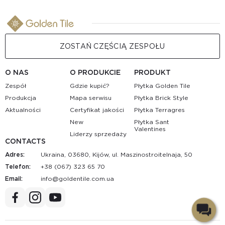
ZOSTAŃ CZĘŚCIĄ ZESPOŁU
O NAS
O PRODUKCIE
PRODUKT
Zespół
Gdzie kupić?
Płytka Golden Tile
Produkcja
Mapa serwisu
Płytka Brick Style
Aktualności
Certyfikat jakości
Płytka Terragres
New
Płytka Sant
Valentines
Liderzy sprzedaży
CONTACTS
Adres:
Ukraina, 03680, Kijów, ul. Maszinostroitelnaja, 50
Telefon:
+38 (067) 323 65 70
Email:
au.moc.elitnedlog@ofni