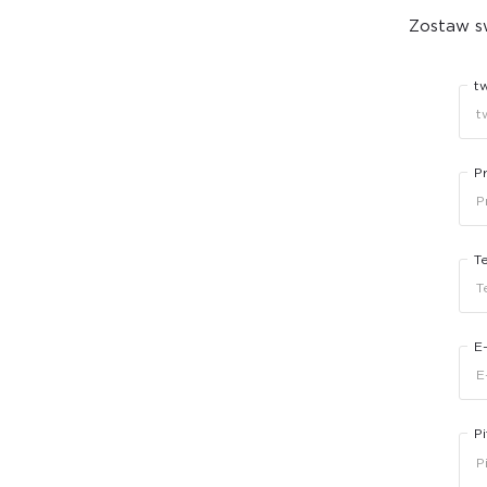
Zostaw sw
t
P
T
E
Pi