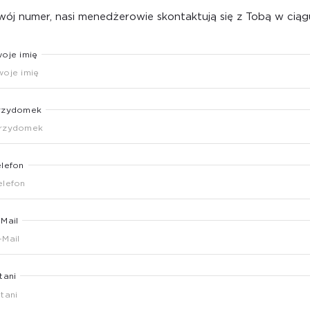
ój numer, nasi menedżerowie skontaktują się z Tobą w ciąg
woje imię
rzydomek
elefon
-Mail
tani