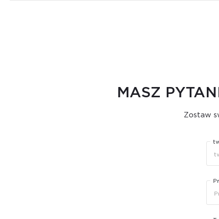
MASZ PYTAN
Zostaw sw
t
P