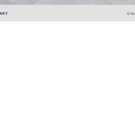
ARY
GA