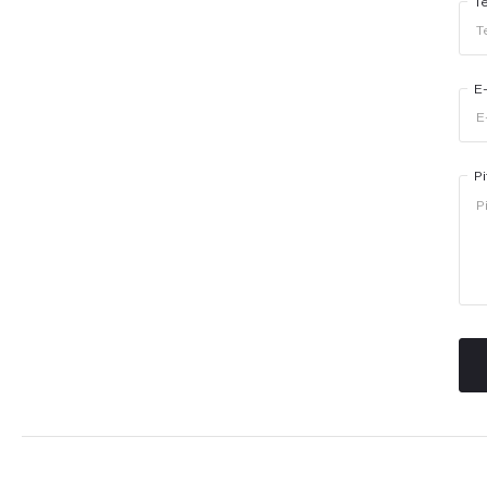
T
E
Pi