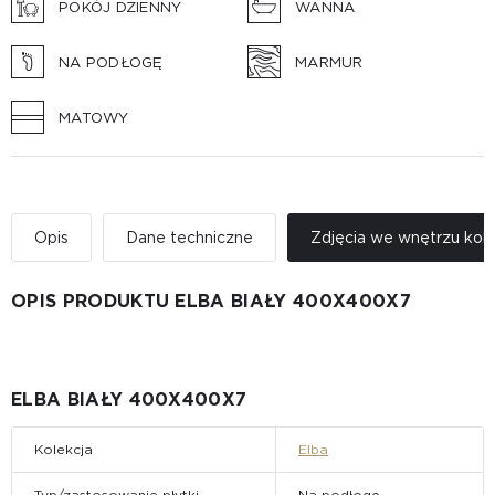
POKÓJ DZIENNY
WANNA
NA PODŁOGĘ
MARMUR
MATOWY
Opis
Dane techniczne
Zdjęcia we wnętrzu kole
OPIS PRODUKTU ELBA BIAŁY 400Х400Х7
ELBA BIAŁY 400Х400Х7
Kolekcja
Elba
Typ/zastosowanie płytki
Na podłogę