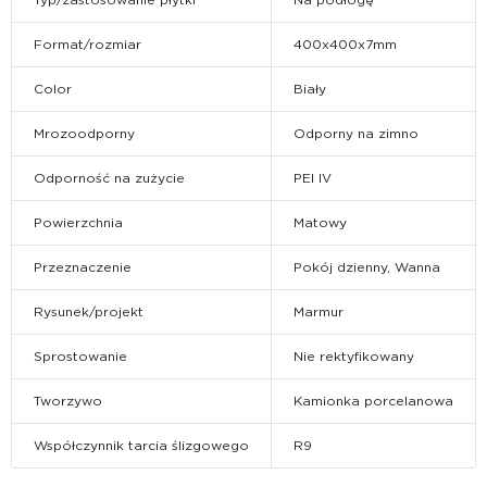
Format/rozmiar
400x400x7mm
Color
Biały
Mrozoodporny
Odporny na zimno
Odporność na zużycie
PEI IV
Powierzchnia
Matowy
Przeznaczenie
Pokój dzienny, Wanna
Rysunek/projekt
Marmur
Sprostowanie
Nie rektyfikowany
Tworzywo
Kamionka porcelanowa
Współczynnik tarcia ślizgowego
R9