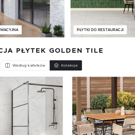
EWACYJNA
PŁYTKI DO RESTAURACJI
CJA PŁYTEK GOLDEN TILE
Według kafelków
Kolekcje