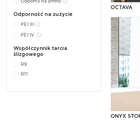
Odporny na zimno
OCTAVA
Odporność na zużycie
PEI III
PEI IV
Współczynnik tarcia
ślizgowego
R9
R11
ONYX STO