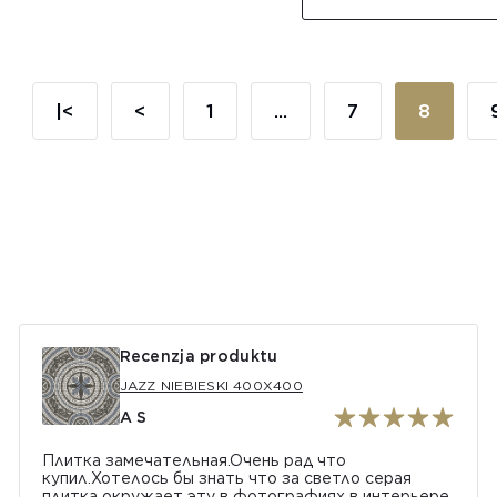
|<
<
1
...
7
8
Recenzja produktu
JAZZ NIEBIESKI 400Х400
A S
Плитка замечательная.Очень рад что
купил.Хотелось бы знать что за светло серая
плитка окружает эту в фотографиях в интерьере