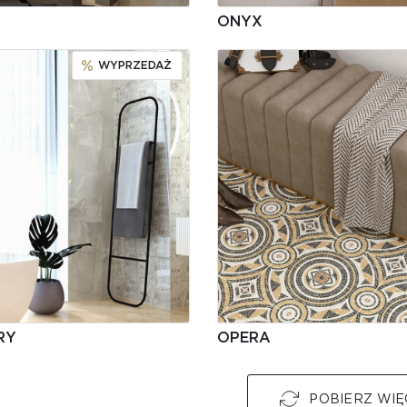
ONYX
WYPRZEDAŻ
RY
OPERA
POBIERZ WIĘ