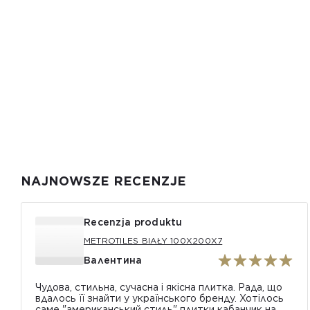
NAJNOWSZE RECENZJE
Recenzja produktu
METROTILES BIAŁY 100X200X7
Валентина
Чудова, стильна, сучасна і якісна плитка. Рада, що
вдалось її знайти у українського бренду. Хотілось
саме "американський стиль" плитки кабанчик на