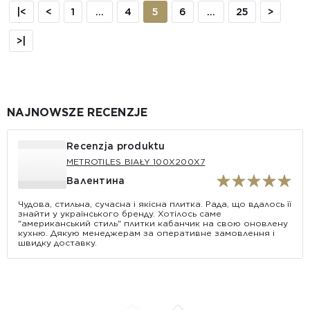
|<
<
1
...
4
5
6
...
25
>
>|
NAJNOWSZE RECENZJE
Recenzja produktu
METROTILES BIAŁY 100X200X7
Валентина
Чудова, стильна, сучасна і якісна плитка. Рада, що вдалось її
знайти у українського бренду. Хотілось саме
"американський стиль" плитки кабанчик на свою оновлену
кухню. Дякую менеджерам за оперативне замовлення і
швидку доставку.