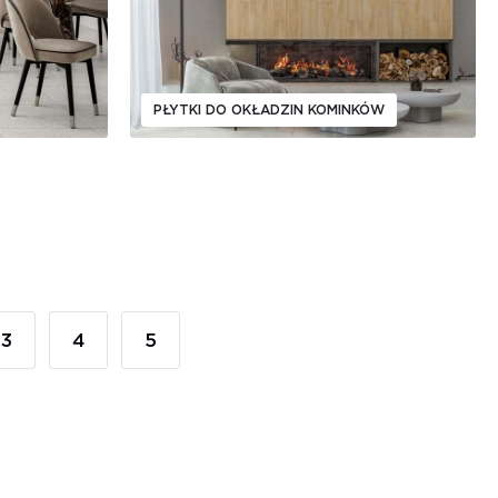
PŁYTKI DO OKŁADZIN KOMINKÓW
3
4
5