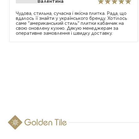
Валентина
Чудова, стильна, сучасна і якісна плитка. Рада, що
вдалось її знайти у українського бренду. Хотілось
саме "американський стиль" плитки кабанчик на
свою оновлену кухню. Дякую менеджерам за
оперативне замовлення і швидку доставку.