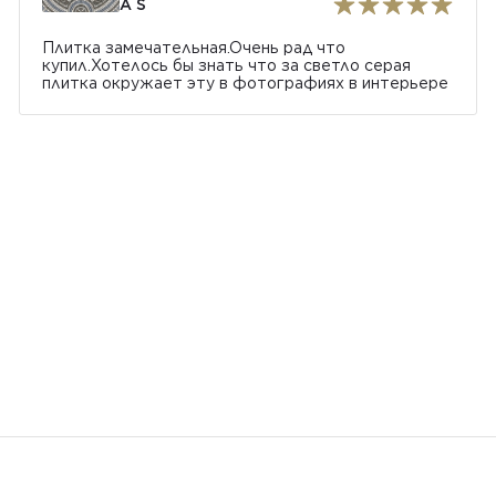
A S
Плитка замечательная.Очень рад что
купил.Хотелось бы знать что за светло серая
плитка окружает эту в фотографиях в интерьере