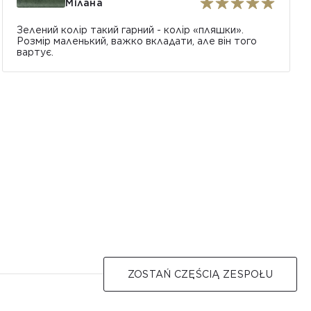
Мілана
Зелений колір такий гарний - колір «пляшки».
Розмір маленький, важко вкладати, але він того
вартує.
ZOSTAŃ CZĘŚCIĄ ZESPOŁU