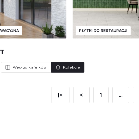
EWACYJNA
PŁYTKI DO RESTAURACJI
T
Według kafelków
Kolekcje
|<
<
1
...