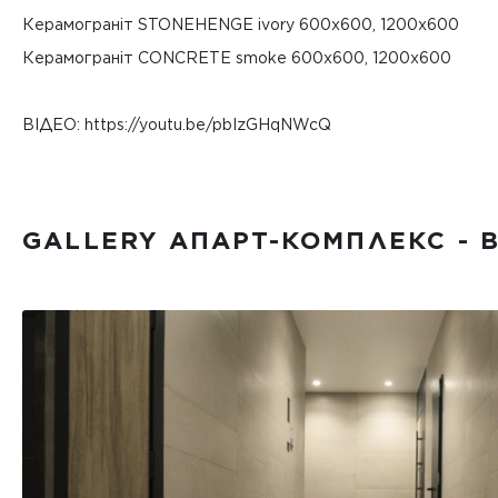
Керамограніт STONEHENGE ivory 600х600, 1200х600
Керамограніт CONCRETE smoke 600х600, 1200х600
ВІДЕО: https://youtu.be/pbIzGHqNWcQ
GALLERY АПАРТ-КОМПЛЕКС - 