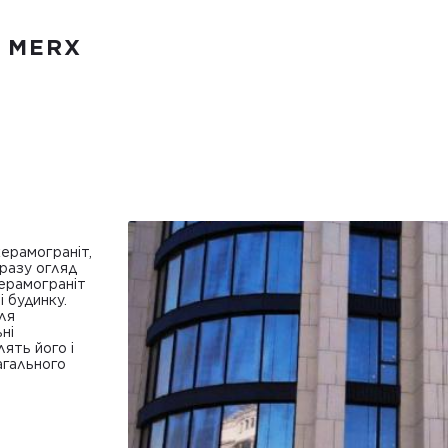
д MERX
ерамограніт,
 разу огляд
Керамограніт
і будинку.
для
ні
ять його і
агального