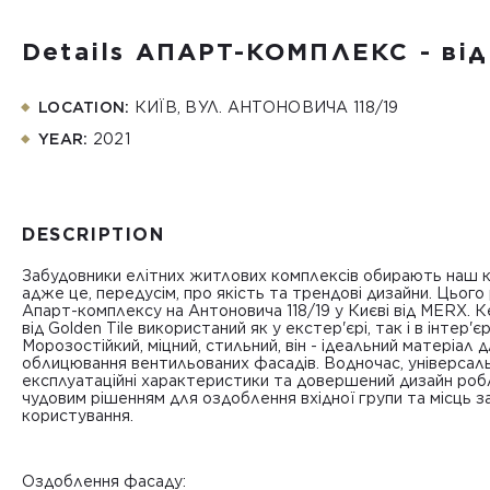
Details АПАРТ-КОМПЛЕКС - ві
LOCATION:
КИЇВ, ВУЛ. АНТОНОВИЧА 118/19
YEAR:
2021
DESCRIPTION
Забудовники елітних житлових комплексів обирають наш к
адже це, передусім, про якість та трендові дизайни. Цього
Апарт-комплексу на Антоновича 118/19 у Києві від MERX. 
від Golden Tile використаний як у екстер'єрі, так і в інтер'єр
Морозостійкий, міцний, стильний, він - ідеальний матеріал 
облицювання вентильованих фасадів. Водночас, універсаль
експлуатаційні характеристики та довершений дизайн робл
чудовим рішенням для оздоблення вхідної групи та місць з
користування.
Оздоблення фасаду: