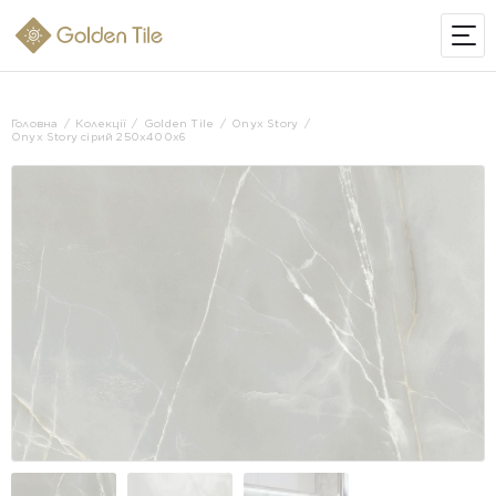
ІНТЕРНЕТ-МАГАЗИН
Головна
Колекції
Golden Tile
Onyx Story
Onyx Story сірий 250х400x6