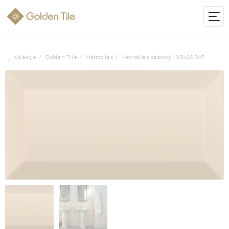
Kolekcje
Golden Tile
Metrotiles
Metrotiles beżowy 100x200x7