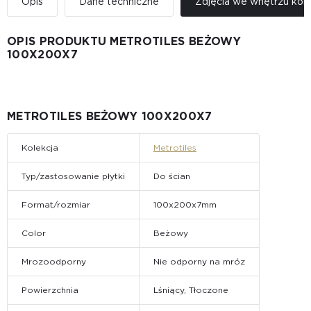
Opis
Dane techniczne
Zdjęcia we wnętrzu kole
OPIS PRODUKTU METROTILES BEŻOWY
100X200X7
METROTILES BEŻOWY 100X200X7
Kolekcja
Metrotiles
Typ/zastosowanie płytki
Do ścian
Format/rozmiar
100x200x7mm
Color
Beżowy
Mrozoodporny
Nie odporny na mróz
Powierzchnia
Lśniący, Tłoczone