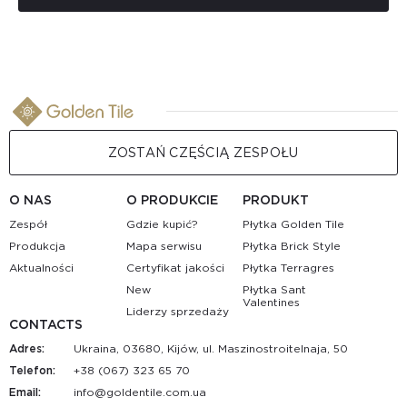
ZOSTAŃ CZĘŚCIĄ ZESPOŁU
O NAS
O PRODUKCIE
PRODUKT
Zespół
Gdzie kupić?
Płytka Golden Tile
Produkcja
Mapa serwisu
Płytka Brick Style
Aktualności
Certyfikat jakości
Płytka Terragres
New
Płytka Sant
Valentines
Liderzy sprzedaży
CONTACTS
Adres:
Ukraina, 03680, Kijów, ul. Maszinostroitelnaja, 50
Telefon:
+38 (067) 323 65 70
Email:
au.moc.elitnedlog@ofni