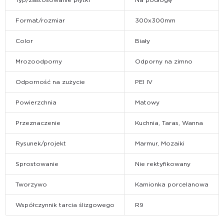
Format/rozmiar
300x300mm
Color
Biały
Mrozoodporny
Odporny na zimno
Odporność na zużycie
PEI IV
Powierzchnia
Matowy
Przeznaczenie
Kuchnia, Taras, Wanna
Rysunek/projekt
Marmur, Mozaiki
Sprostowanie
Nie rektyfikowany
Tworzywo
Kamionka porcelanowa
Współczynnik tarcia ślizgowego
R9