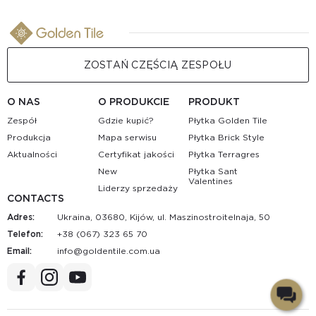
ZOSTAŃ CZĘŚCIĄ ZESPOŁU
O NAS
O PRODUKCIE
PRODUKT
Zespół
Gdzie kupić?
Płytka Golden Tile
Produkcja
Mapa serwisu
Płytka Brick Style
Aktualności
Certyfikat jakości
Płytka Terragres
New
Płytka Sant
Valentines
Liderzy sprzedaży
CONTACTS
Adres:
Ukraina, 03680, Kijów, ul. Maszinostroitelnaja, 50
Telefon:
+38 (067) 323 65 70
Email:
au.moc.elitnedlog@ofni