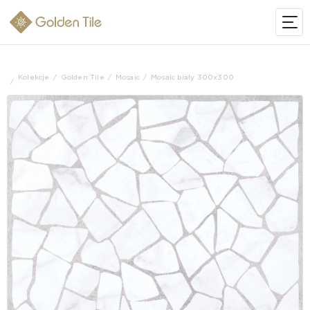
Kolekcje
Golden Tile
Mosaic
Mosaic biały 300x300