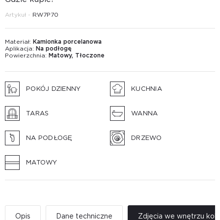
Artykuł -
RW7P70
Materiał:
Kamionka porcelanowa
Aplikacja:
Na podłogę
Powierzchnia:
Matowy, Tłoczone
POKÓJ DZIENNY
KUCHNIA
TARAS
WANNA
NA PODŁOGĘ
DRZEWO
MATOWY
Opis
Dane techniczne
Zdjęcia we wnętrzu kole