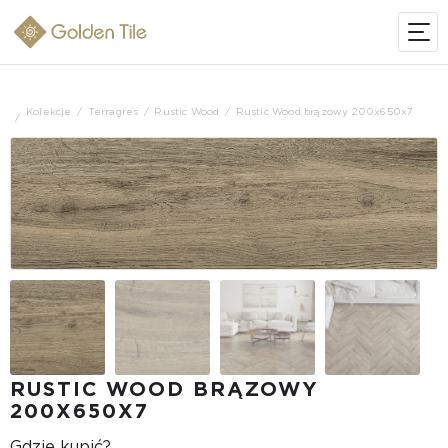
Kolekcje
Terragres
Rustic Wood
Rustic Wood brązowy 200x650x7
RUSTIC WOOD BRĄZOWY
200X650X7
Gdzie kupić?