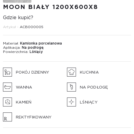
MOON BIAŁY 1200X600X8
Gdzie kupić?
Artykuł -
ACB000005
Materiał:
Kamionka porcelanowa
Aplikacja:
Na podłogę
Powierzchnia:
Lśniący
POKÓJ DZIENNY
KUCHNIA
WANNA
NA PODŁOGĘ
KAMIEŃ
LŚNIĄCY
REKTYFIKOWANY