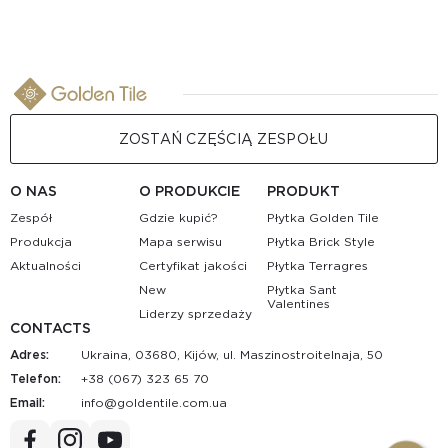
ZOSTAŃ CZĘŚCIĄ ZESPOŁU
O NAS
O PRODUKCIE
PRODUKT
Zespół
Gdzie kupić?
Płytka Golden Tile
Produkcja
Mapa serwisu
Płytka Brick Style
Aktualności
Certyfikat jakości
Płytka Terragres
New
Płytka Sant
Valentines
Liderzy sprzedaży
CONTACTS
Adres:
Ukraina, 03680, Kijów, ul. Maszinostroitelnaja, 50
Telefon:
+38 (067) 323 65 70
Email:
au.moc.elitnedlog@ofni