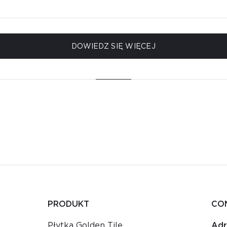
DOWIEDZ SIĘ WIĘCEJ
PRODUKT
CO
Płytka Golden Tile
Adr