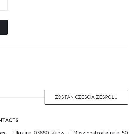
ZOSTAŃ CZĘŚCIĄ ZESPOŁU
NTACTS
es:
Ukraina, 03680, Kijów, ul. Maszinostroitelnaja, 50