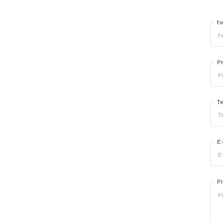
t
P
T
E
Pi