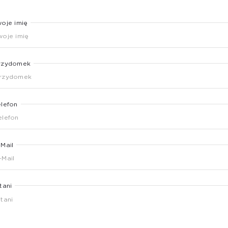
woje imię
rzydomek
elefon
-Mail
tani