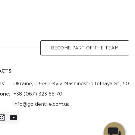
BECOME PART OF THE TEAM
ACTS
s:
Ukraine, 03680, Kyiv, Mashinostroitelnaya St., 50
one:
+38 (067) 323 65 70
au.moc.elitnedlog@ofni